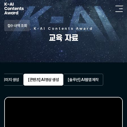
접수 내역 조회
K-AI Contents Award
교육 자료
AI이미지 생성
[콘텐츠] AI영상 생성
[솔루션] AI웹앱 제작